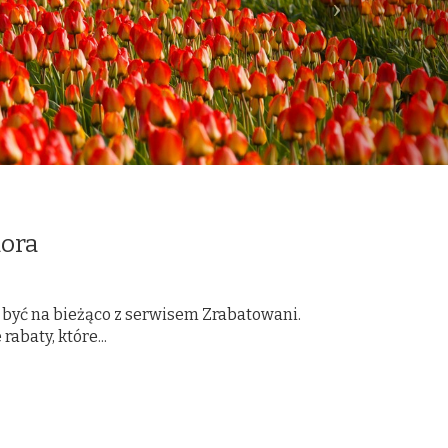
dora
z być na bieżąco z serwisem Zrabatowani.
abaty, które...