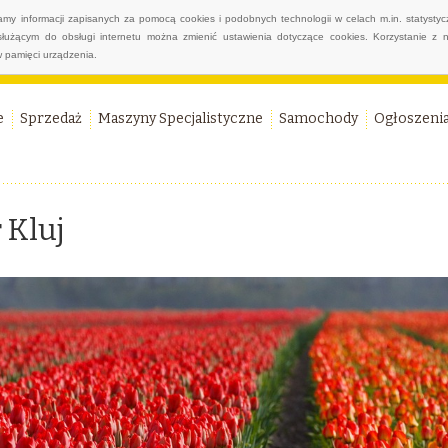
wamy informacji zapisanych za pomocą cookies i podobnych technologii w celach m.in. statyst
służącym do obsługi internetu można zmienić ustawienia dotyczące cookies. Korzystanie z 
 pamięci urządzenia.
e
Sprzedaż
Maszyny Specjalistyczne
Samochody
Ogłoszeni
 Kluj