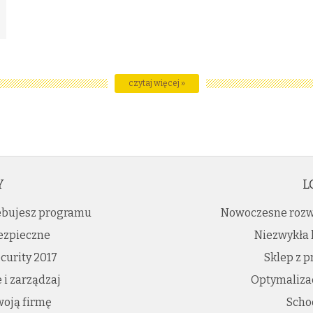
czytaj więcej »
Y
L
zebujesz programu
Nowoczesne rozw
bezpieczne
Niezwykła 
curity 2017
Sklep z 
i zarządzaj
Optymalizac
woją firmę
Scho