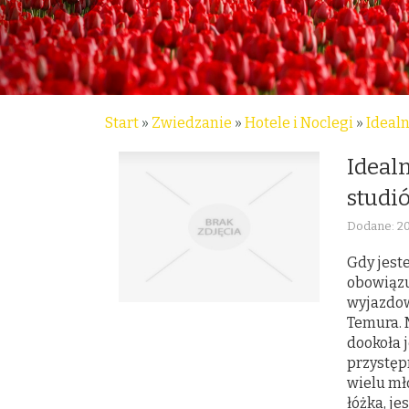
Start
»
Zwiedzanie
»
Hotele i Noclegi
»
Ideal
Ideal
studi
Dodane: 2
Gdy jest
obowiązu
wyjazdow
Temura. 
dookoła j
przystęp
wielu mł
łóżka, je