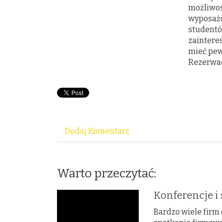
możliwoś
wyposażo
studentó
zaintere
mieć pew
Rezerwac
Dodaj Komentarz
Warto przeczytać:
Konferencje i
Bardzo wiele firm