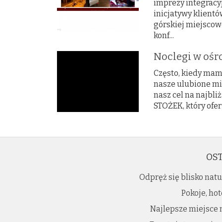
imprezy integracy
inicjatywy klient
górskiej miejscow
konf...
Noclegi w ośr
Często, kiedy mam
nasze ulubione mie
nasz cel na najbl
STOŻEK, który oferu
OST
Odpręż się blisko nat
Pokoje, hot
Najlepsze miejsce 