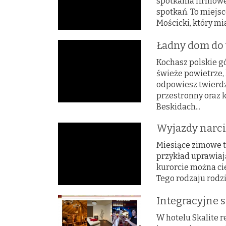
spotkania firmowe
spotkań. To miejs
Mościcki, który mia
Ładny dom do 
Kochasz polskie g
świeże powietrze,
odpowiesz twierdzą
przestronny oraz
Beskidach...
Wyjazdy narci
Miesiące zimowe to
przykład uprawiaj
kurorcie można ci
Tego rodzaju rodz
Integracyjne 
W hotelu Skalite 