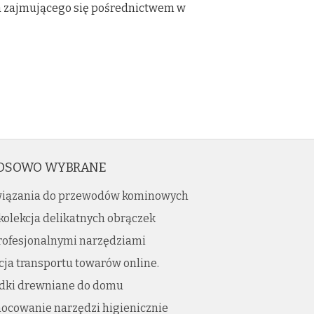
a zajmującego się pośrednictwem w
OSOWO WYBRANE
iązania do przewodów kominowych
kolekcja delikatnych obrączek
profesjonalnymi narzędziami
ja transportu towarów online.
dki drewniane do domu
ocowanie narzędzi higienicznie