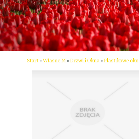
Start
»
Własne M
»
Drzwi i Okna
»
Plastikowe ok