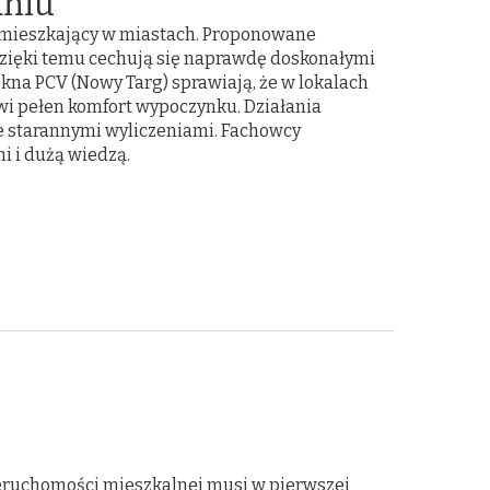
aniu
e mieszkający w miastach. Proponowane
 Dzięki temu cechują się naprawdę doskonałymi
kna PCV (Nowy Targ) sprawiają, że w lokalach
wi pełen komfort wypoczynku. Działania
e starannymi wyliczeniami. Fachowcy
 i dużą wiedzą.
eruchomości mieszkalnej musi w pierwszej