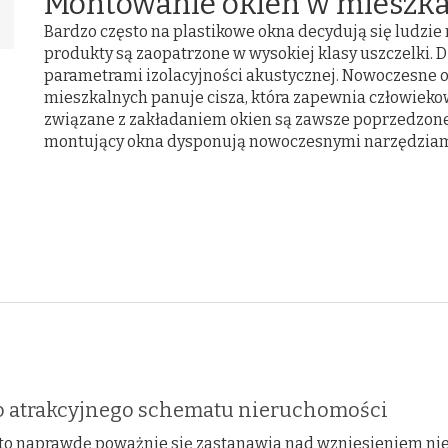
Montowanie okien w mieszk
Bardzo często na plastikowe okna decydują się ludzi
produkty są zaopatrzone w wysokiej klasy uszczelki.
parametrami izolacyjności akustycznej. Nowoczesne o
mieszkalnych panuje cisza, która zapewnia człowieko
związane z zakładaniem okien są zawsze poprzedzon
montujący okna dysponują nowoczesnymi narzędziami
 atrakcyjnego schematu nieruchomości
kto naprawdę poważnie się zastanawia nad wzniesieniem ni