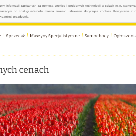
wamy informacji zapisanych za pomocą cookies i podobnych technologii w celach m.in. statyst
służącym do obsługi internetu można zmienić ustawienia dotyczące cookies. Korzystanie z 
 pamięci urządzenia.
e
Sprzedaż
Maszyny Specjalistyczne
Samochody
Ogłoszeni
nych cenach