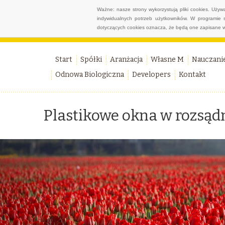
Ważne: nasze strony wykorzystują pliki cookies. Uży
indywidualnych potrzeb użytkowników. W programie 
dotyczących cookies oznacza, że będą one zapisane w
Start
Spółki
Aranżacja
Własne M
Nauczani
Odnowa Biologiczna
Developers
Kontakt
Plastikowe okna w rozsąd