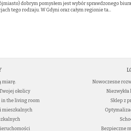
Trójmiasto) dobrym pomysłem jest wybór sprawdzonego biur
jach tego rodzaju. W Gdyni oraz całym regionie ta...
Y
L
ą miarę.
Nowoczesne rozw
Twojej okolicy
Niezwykła 
 in the living room
Sklep z 
i mieszkalnych
Optymalizac
szkalnych
Scho
nieruchomości
Bezpieczne m