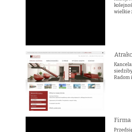
kolejno
wielkie
Atrakc
Kancela
siedziby
Radom i 
Firma 
Przedsię