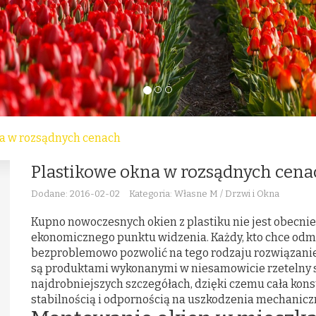
na w rozsądnych cenach
Plastikowe okna w rozsądnych cena
Dodane: 2016-02-02
Kategoria: Własne M / Drzwi i Okna
Kupno nowoczesnych okien z plastiku nie jest obecn
ekonomicznego punktu widzenia. Każdy, kto chce od
bezproblemowo pozwolić na tego rodzaju rozwiązanie
są produktami wykonanymi w niesamowicie rzetelny 
najdrobniejszych szczegółach, dzięki czemu cała kons
stabilnością i odpornością na uszkodzenia mechanicz