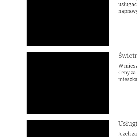
usługac
naprawy,
Świetn
W miesz
Ceny za
mieszka
Usług
Jeżeli 