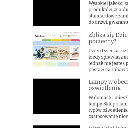
Wysokiej jakości z
produktów, znajdu
standardowe zamk
do drzwi. gwarantu
Zbliża się Dzi
pociechy?
Dzień Dziecka tuż 
kiedy sprawiasz m
jednak nie jesteś
postaw na zabawki 
Lampy w obec
oświetlenia
W domach i mieszk
lampy. Sklep z la
typów oświetlenia
zastosowanie niewi