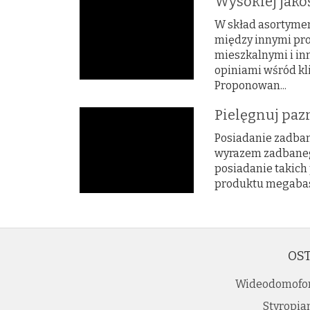
Wysokiej jako
W skład asortyme
między innymi pr
mieszkalnymi i in
opiniami wśród kl
Proponowan...
Pielęgnuj paz
Posiadanie zadbany
wyrazem zadbanego
posiadanie takich 
produktu megabase.
OST
Wideodomofo
Styropia