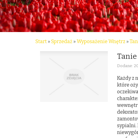
Start
»
Sprzedaż
»
Wyposażenie Wnętrz
»
Tan
Tanie
Dodane: 2
Każdy z 
które oż
oczekiwa
charakte
wewnętr
dekorato
zamontow
sypialni
niewygór