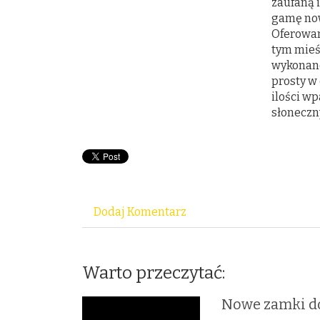
zaufaną 
gamę now
Oferowan
tym mieś
wykonane
prosty w
ilości w
słoneczny
Dodaj Komentarz
Warto przeczytać:
Nowe zamki d