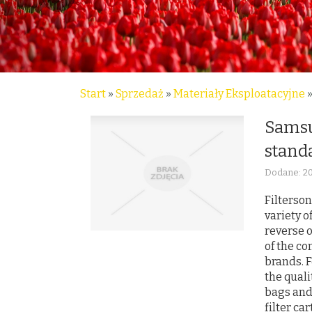
Start
»
Sprzedaż
»
Materiały Eksploatacyjne
Samsu
stand
Dodane: 2
Filterson
variety o
reverse o
of the c
brands. F
the quali
bags and
filter ca