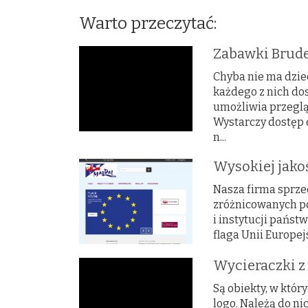
Warto przeczytać:
Zabawki Brude
Chyba nie ma dziec
każdego z nich do
umożliwia przegl
Wystarczy dostęp 
n...
Wysokiej jakoś
Nasza firma sprze
zróżnicowanych po
i instytucji państ
flaga Unii Europejs
Wycieraczki 
Są obiekty, w któr
logo. Należą do ni