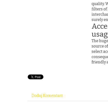
quality. 
filters o
intercha
surely en
Acces
usag
The huge 
source of
select ac
conseque
friendly 
Dodaj Komentarz