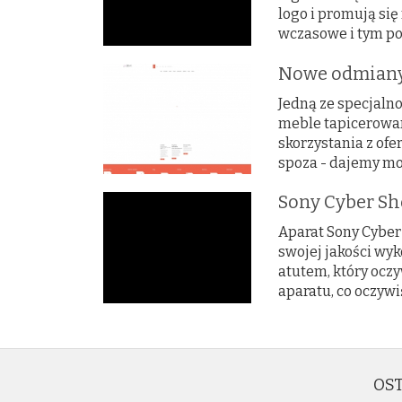
logo i promują się
wczasowe i tym pod
Nowe odmiany
Jedną ze specjaln
meble tapicerowane
skorzystania z ofe
spoza - dajemy moż
Sony Cyber Sho
Aparat Sony Cyber 
swojej jakości wy
atutem, który ocz
aparatu, co oczywiś
OST