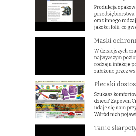
Produkcja opakowa
przedsiębiorstwa.
oraz innego rodza
jakości folii, co 
Maski ochron
W dzisiejszych cz
najwyższym poziom
rodzaju infekcje p
założone przez wszy
Plecaki dosto
Szukasz komfortow
dzieci? Zapewni Ci
udaje się nam przy
Wśród nich pojawia
Tanie skarpety