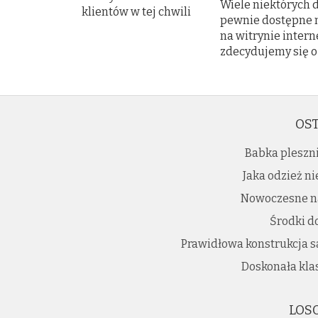
Wiele niektórych d
pewnie dostępne na
na witrynie intern
zdecydujemy się o
OST
Babka pleszni
Jaka odzież n
Nowoczesne n
Środki d
Prawidłowa konstrukcja 
Doskonała klas
LOS