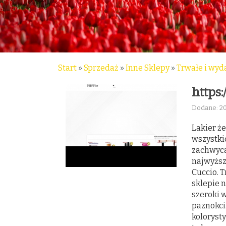
Start
»
Sprzedaż
»
Inne Sklepy
»
Trwałe i wyd
https:
Dodane: 2
Lakier że
wszystki
zachwyca
najwyższ
Cuccio. 
sklepie 
szeroki 
paznokci
koloryst