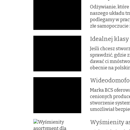
Odżywianie, które
naszego układu tr
podlegamy w pracy
złe samopoczucie m
Idealnej klasy
Jeśli chcesz stwor
sprawdzić, gdzie z
dawać ci mnóstwo 
obecnie na polskim
Wideodomofo
Marka BCS oferowan
cenionych produce
stworzenie system
umożliwiał bezpie
Wyśmienity as