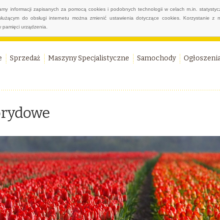
wamy informacji zapisanych za pomocą cookies i podobnych technologii w celach m.in. statyst
służącym do obsługi internetu można zmienić ustawienia dotyczące cookies. Korzystanie z 
 pamięci urządzenia.
e
Sprzedaż
Maszyny Specjalistyczne
Samochody
Ogłoszeni
ybrydowe