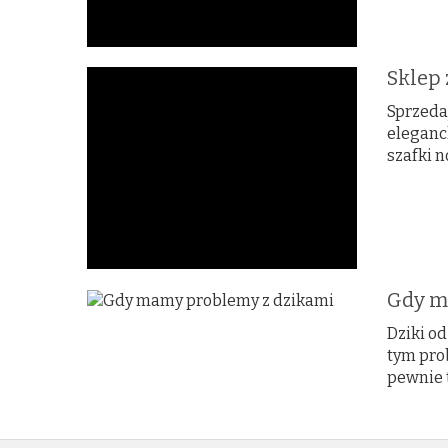
Sklep
Sprzeda
eleganc
szafki n
Gdy m
Dziki od
tym pro
pewnie t