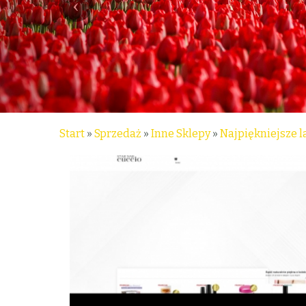
Start
»
Sprzedaż
»
Inne Sklepy
»
Najpiękniejsze 