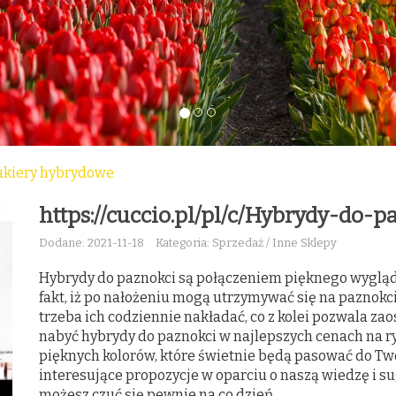
lakiery hybrydowe
https://cuccio.pl/pl/c/Hybrydy-do-p
Dodane: 2021-11-18
Kategoria: Sprzedaż / Inne Sklepy
Hybrydy do paznokci są połączeniem pięknego wyglądu
fakt, iż po nałożeniu mogą utrzymywać się na paznokci
trzeba ich codziennie nakładać, co z kolei pozwala z
nabyć hybrydy do paznokci w najlepszych cenach na 
pięknych kolorów, które świetnie będą pasować do Tw
interesujące propozycje w oparciu o naszą wiedzę i sug
możesz czuć się pewnie na co dzień.