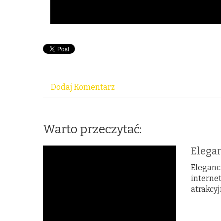
Dodaj Komentarz
Warto przeczytać:
Elega
Eleganck
interne
atrakcyj