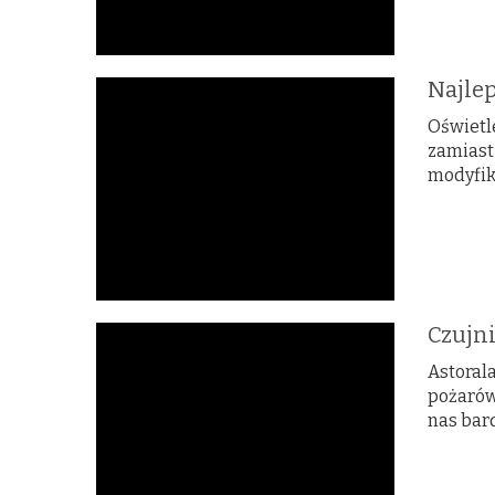
Najle
Oświetl
zamiast 
modyfika
Czujni
Astoral
pożarów
nas bard