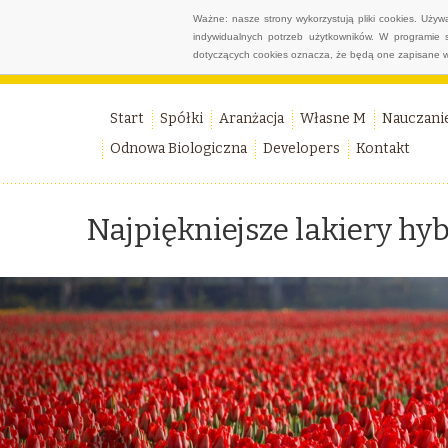
Ważne: nasze strony wykorzystują pliki cookies. Uży
indywidualnych potrzeb użytkowników. W programie 
dotyczących cookies oznacza, że będą one zapisane w
Start
Spółki
Aranżacja
Własne M
Nauczani
Odnowa Biologiczna
Developers
Kontakt
Najpiękniejsze lakiery h