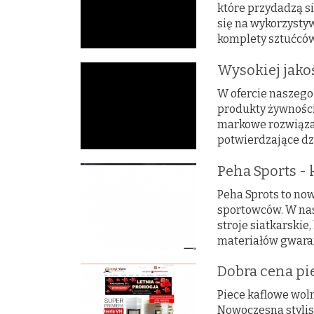
które przydadzą s
się na wykorzysty
komplety sztućców 
Wysokiej jakoś
W ofercie naszego
produkty żywności
markowe rozwiązan
potwierdzające dzi
Peha Sports - 
Peha Sprots to no
sportowców. W nas
stroje siatkarskie
materiałów gwaran
Dobra cena pi
Piece kaflowe woln
Nowoczesna stylis