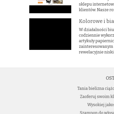
sklepu internetow
klientów. Nasze ro
Kolorowe i bia
W działalności bi
codziennie wykor
artykuły papiernic
zainteresowanym s
rewelacyjnie niskic
OST
Tania bielizna ciąż
Zaoferuj swoim k
Wysokiej jako
Szampon do włosó