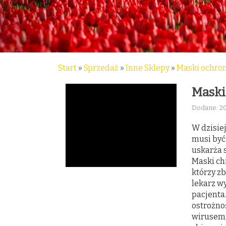
Start
»
Sprzedaż
»
Inne Sklepy
»
Maski ochro
Maski
Dodane: 2
W dzisie
musi być
uskarża s
Maski ch
którzy zb
lekarz w
pacjenta
ostrożno
wirusem,