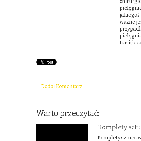
chirurgic
pielęgni
jakiegoś
ważne jes
przypadk
pielęgni
tracić cz
Dodaj Komentarz
Warto przeczytać:
Komplety szt
Komplety sztućcó