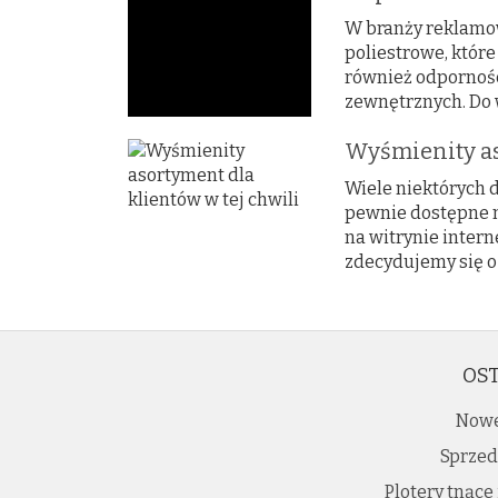
W branży reklamow
poliestrowe, które
również odpornośc
zewnętrznych. Do 
Wyśmienity as
Wiele niektórych d
pewnie dostępne na
na witrynie intern
zdecydujemy się o
OST
Nowe
Sprzed
Plotery tnące