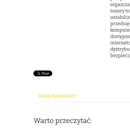
organizac
tonery to
ustabili
przedsięb
komputer
dostępne
internet
dystrybu
bezpiecz
Dodaj Komentarz
Warto przeczytać: