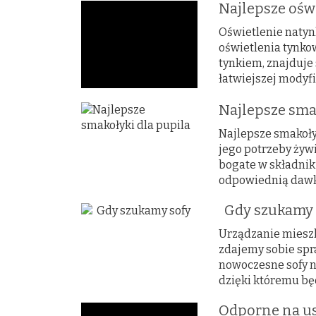
Najlepsze ośw
Oświetlenie natyn
oświetlenia tynko
tynkiem, znajduje 
łatwiejszej modyfik
Najlepsze sma
Najlepsze smakołyk
jego potrzeby żyw
bogate w składnik
odpowiednią dawkę
Gdy szukamy 
Urządzanie mieszk
zdajemy sobie spra
nowoczesne sofy n
dzięki któremu będ
Odporne na us