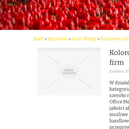
Start
»
Sprzedaż
»
Inne Sklepy
»
Kolorowe i bi
Koloro
firm
Dodane: 20
W działa
kategori
szeroko 
Office M
jakości 
możliwe 
handlowe
przeprow