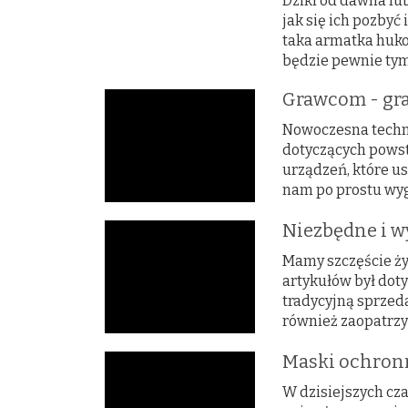
Dziki od dawna lu
jak się ich pozbyć
taka armatka huko
będzie pewnie tym,
Grawcom - gra
Nowoczesna techn
dotyczących powst
urządzeń, które us
nam po prostu wygo
Niezbędne i w
Mamy szczęście ży
artykułów był dot
tradycyjną sprzed
również zaopatrzy
Maski ochron
W dzisiejszych cz