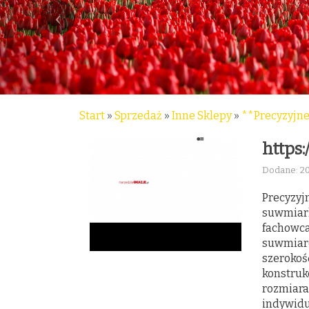
Start
»
Sprzedaż
»
Inne Sklepy
»
**Precyzyjne
https
Dodane: 20
Precyzyj
suwmiar
fachowca,
suwmiarc
szerokoś
konstruk
rozmiara
indywidu