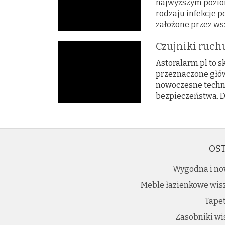
najwyższym poziom
rodzaju infekcje p
założone przez wszy
Czujniki ruchu
Astoralarm.pl to s
przeznaczone głów
nowoczesne techno
bezpieczeństwa. Dl
OST
Wygodna i no
Meble łazienkowe wisz
Tape
Zasobniki wi