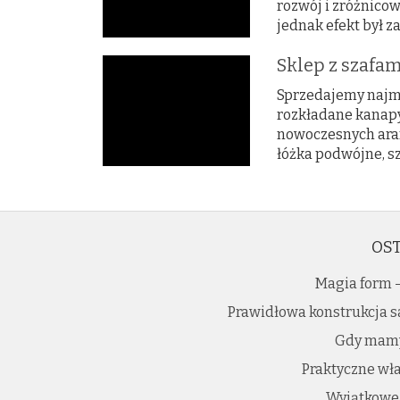
rozwój i zróżnico
jednak efekt był z
Sklep z szafa
Sprzedajemy najmo
rozkładane kanapy
nowoczesnych aran
łóżka podwójne, sza
OST
Magia form -
Prawidłowa konstrukcja 
Gdy mamy
Praktyczne wła
Wyjątkowe 