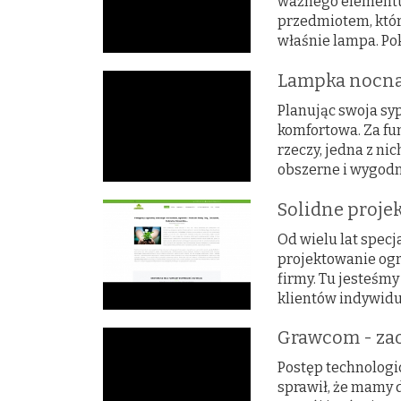
ważnego elementu
przedmiotem, któr
właśnie lampa. Pok
Lampka nocna 
Planując swoja sy
komfortowa. Za fu
rzeczy, jedna z ni
obszerne i wygodne
Solidne proje
Od wielu lat specj
projektowanie ogr
firmy. Tu jesteśm
klientów indywidul
Grawcom - zao
Postęp technologic
sprawił, że mamy d