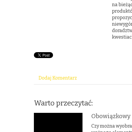
na bieżą
produktó
propozyc
niewygór
doradztw
kwestiac
Dodaj Komentarz
Warto przeczytać:
Obowiązkowy e
Czy można wyobraz