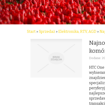
Start
»
Sprzedaż
»
Elektronika, RTV, AGD
»
Na
Najno
komó
Dodane: 2
HTC One 
wybieran
znajdzie
specjali
peryfery
najlepsz
sprzedaw
transakcj