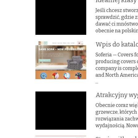
Idealnej klasy
Jeśli chcesz stwor
sprawdzić, gdzie z
dawać ci mnóstwo 
obecnie na polskim
Wpis do katalo
Soferia — Covers f
producing covers 
company is complet
and North America.
...
Atrakcyjny wy
Obecnie coraz wię
grzewcze, których 
rozwiązania zach
wydajnością. Nowo