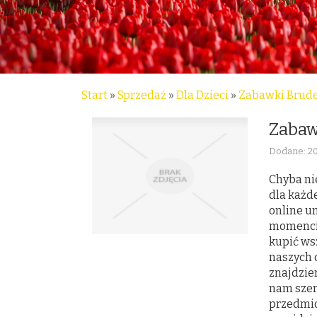
Start
»
Sprzedaż
»
Dla Dzieci
»
Zabawki Brude
Zabaw
Dodane: 20
Chyba nie
dla każd
online u
momencie
kupić ws
naszych 
znajdzie
nam szer
przedmio