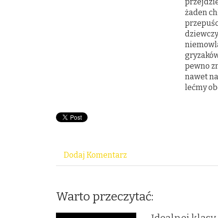
przejdzi
żaden chł
przepuści
dziewczy
niemowla
gryzaków
pewno zn
nawet na
lećmy ob
Dodaj Komentarz
Warto przeczytać: