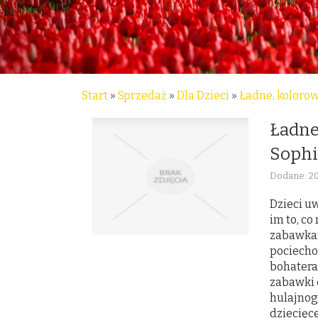
Start
»
Sprzedaż
»
Dla Dzieci
»
Ładne, koloro
Ładne
Sophi
Dodane: 2
Dzieci u
im to, co
zabawkami
pociecho
bohatera
zabawki 
hulajnog
dziecięc