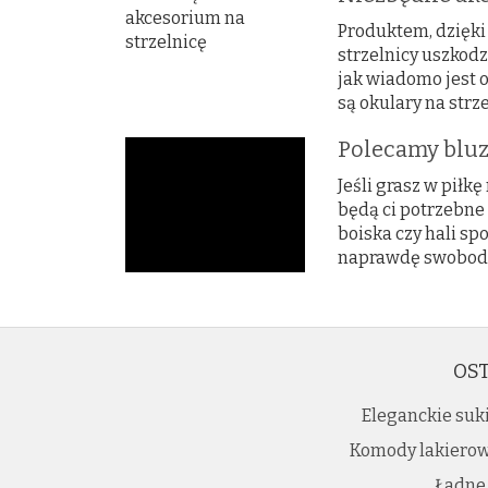
Produktem, dzięki
strzelnicy uszkodz
jak wiadomo jest 
są okulary na strz
Polecamy bluz
Jeśli grasz w piłk
będą ci potrzebne
boiska czy hali sp
naprawdę swobodnie
OST
Eleganckie suk
Komody lakierowa
Ładne