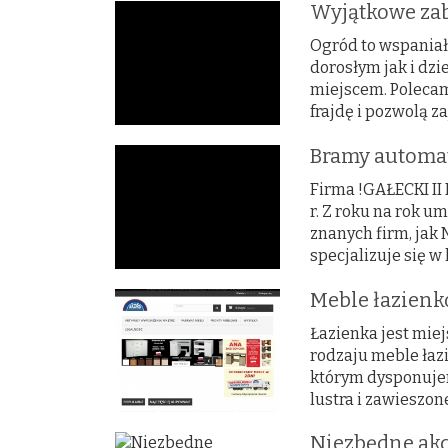
Wyjątkowe za
Ogród to wspaniał
dorosłym jak i dzi
miejscem. Poleca
frajdę i pozwolą za
Bramy automa
Firma !GAŁECKI II
r. Z roku na rok 
znanych firm, jak
specjalizuje się 
Meble łazienk
Łazienka jest mie
rodzaju meble łazi
którym dysponujem
lustra i zawieszon
Niezbędne akc