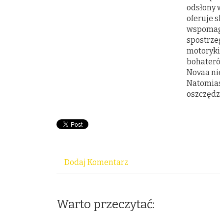
odsłony w
oferuje 
wspomaga
spostrze
motoryki
bohateró
Novaa nie
Natomias
oszczędzi
Dodaj Komentarz
Warto przeczytać: