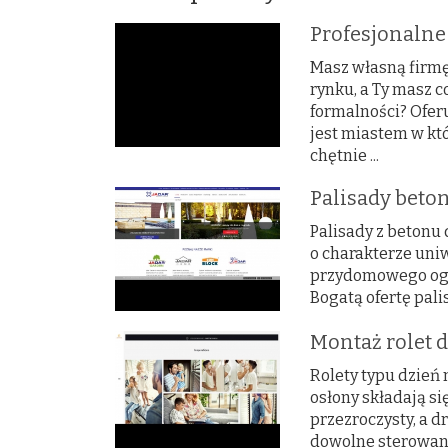
Profesjonalne
Masz własną firmę
rynku, a Ty masz 
formalności? Ofer
jest miastem w kt
chętnie ...
Palisady beto
Palisady z betonu
o charakterze uni
przydomowego ogro
Bogatą ofertę palis
Montaż rolet 
Rolety typu dzień 
osłony składają si
przezroczysty, a d
dowolne sterowani