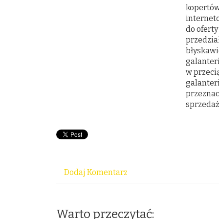
kopertów
internet
do oferty
przedzia
błyskawi
galanter
w przeci
galanter
przeznac
sprzedaż
Dodaj Komentarz
Warto przeczytać: