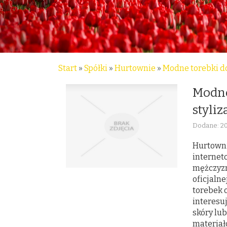
Start
»
Spółki
»
Hurtownie
»
Modne torebki do 
Modne
styliz
Dodane: 2
Hurtowni
internet
mężczyzn
oficjalne
torebek o
interesu
skóry lu
materiałó