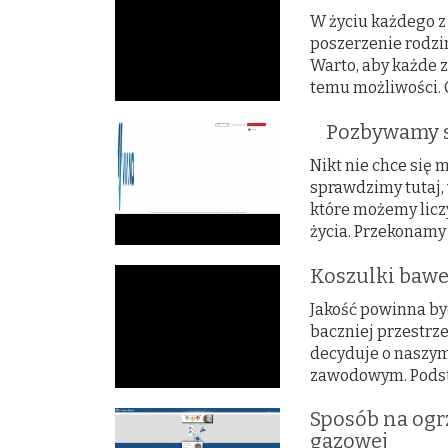
W życiu każdego z
poszerzenie rodzi
Warto, aby każde z
temu możliwości. C
Pozbywamy s
Nikt nie chce się
sprawdzimy tutaj, 
które możemy liczy
życia. Przekonamy 
Koszulki bawe
Jakość powinna b
baczniej przestrze
decyduje o naszym
zawodowym. Podsta
Sposób na ogr
gazowej