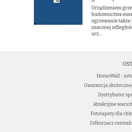
Urządzeniem grze
budownictwa ener
ogrzewanie także 
znacznej odległośc
urz...
OST
HomeWall - int
Gwarancja skuteczneg
Dystrybutor s
Atrakcyjne warszt
Fototapety dla chł
Odkurzacz central