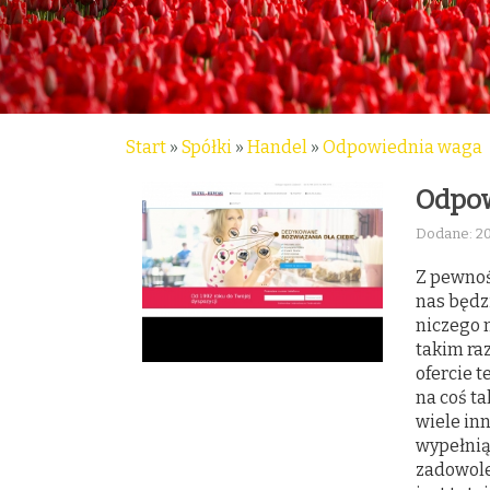
Start
»
Spółki
»
Handel
»
Odpowiednia waga
Odpow
Dodane: 2
Z pewnoś
nas będzi
niczego n
takim ra
ofercie 
na coś ta
wiele in
wypełnią
zadowole