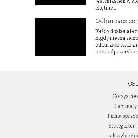
jest miastem w kt
chętnie ...
Odkurzacz ce
Każdy doskonale z
nigdy nie ma za m
odkurzacz wraz z
mieć odpowiednie o
OST
Korzystne 
Laminaty 
Firma sprzed
Stuttgarter 
Jak wybrać d