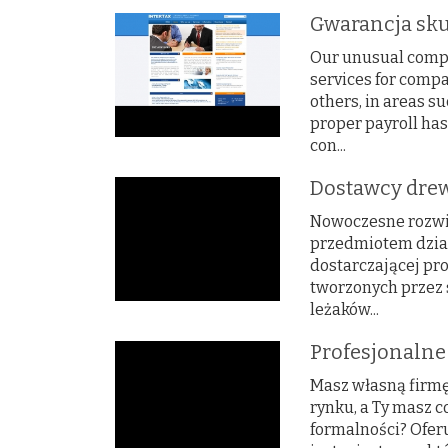
Gwarancja sku
Our unusual compa
services for compa
others, in areas su
proper payroll has
con...
Dostawcy dre
Nowoczesne rozwi
przedmiotem działa
dostarczającej pro
tworzonych przez 
leżaków...
Profesjonalne
Masz własną firmę
rynku, a Ty masz 
formalności? Ofer