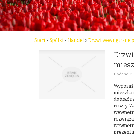
Start
»
Spółki
»
Handel
»
Drzwi wewnętrzne p
Drzwi
miesz
Dodane: 20
Wyposaż
mieszkan
dobrać r
reszty. 
wewnętrz
rozwiąza
wewnętrz
prezentu