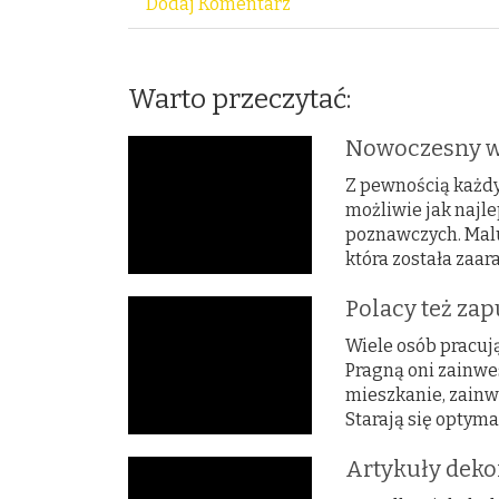
Dodaj Komentarz
Warto przeczytać:
Nowoczesny w
Z pewnością każdy
możliwie jak najle
poznawczych. Malu
która została zaar
Polacy też zap
Wiele osób pracują
Pragną oni zainwe
mieszkanie, zainw
Starają się optyma
Artykuły deko