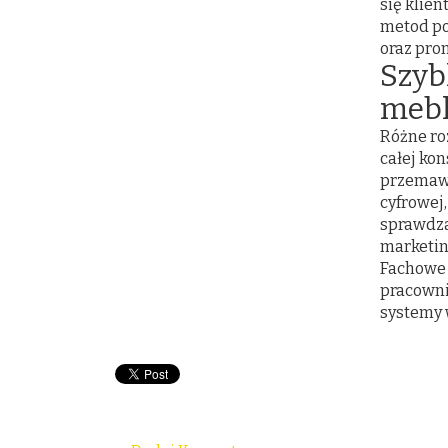
się klie
metod po
oraz prom
Szyb
mebl
Różne ro
całej kon
przemawi
cyfrowej
sprawdza
marketin
Fachowe 
pracowni
systemy 