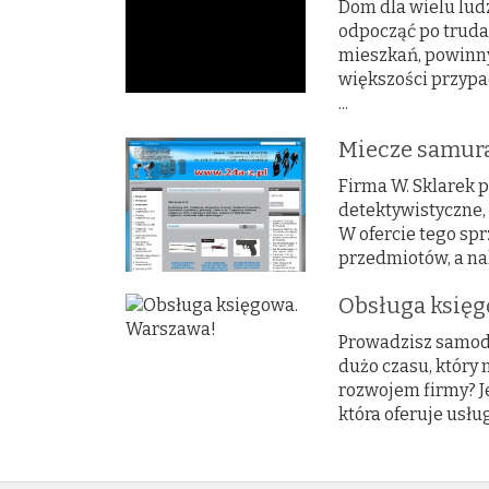
Dom dla wielu lud
odpocząć po truda
mieszkań, powinn
większości przyp
...
Miecze samura
Firma W. Sklarek 
detektywistyczne,
W ofercie tego spr
przedmiotów, a nal
Obsługa księg
Prowadzisz samodz
dużo czasu, który
rozwojem firmy? Je
która oferuje usłu