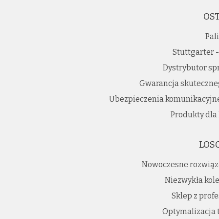
OST
Pal
Stuttgarter 
Dystrybutor s
Gwarancja skuteczneg
Ubezpieczenia komunikacyjne 
Produkty dla 
LOS
Nowoczesne rozwiąz
Niezwykła kole
Sklep z prof
Optymalizacja 