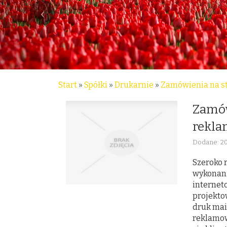
Start
»
Spółki
»
Drukarnie
»
Zamówienia na st
Zamów
rekla
Dodane: 2
Szeroko 
wykonani
internet
projekto
druk mai
reklamow