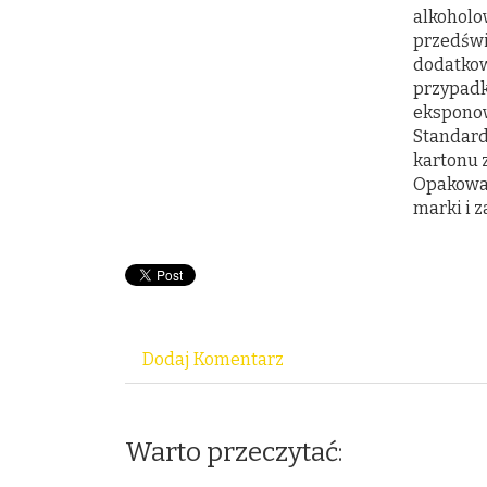
alkoholo
przedświ
dodatkow
przypadk
eksponow
Standard
kartonu 
Opakowan
marki i z
Dodaj Komentarz
Warto przeczytać: