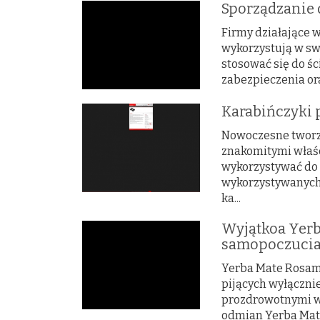
Sporządzanie
Firmy działające w
wykorzystują w sw
stosować się do ś
zabezpieczenia ora
Karabińczyki 
Nowoczesne tworzy
znakomitymi właś
wykorzystywać do 
wykorzystywanych 
ka...
Wyjątkoa Yer
samopoczuci
Yerba Mate Rosamo
pijących wyłącznie
prozdrowotnymi wł
odmian Yerba Mate