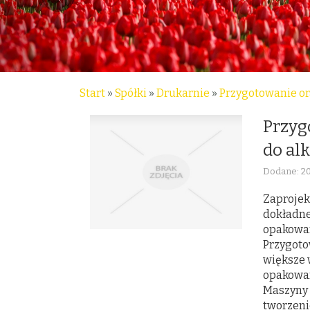
Start
»
Spółki
»
Drukarnie
»
Przygotowanie or
Przyg
do al
Dodane: 2
Zaprojek
dokładne
opakowan
Przygoto
większe 
opakowan
Maszyny 
tworzen