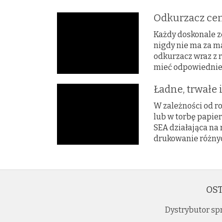
Odkurzacz ce
Każdy doskonale z
nigdy nie ma za m
odkurzacz wraz z
mieć odpowiednie o
Ładne, trwałe
W zależności od 
lub w torbę papie
SEA działająca na 
drukowanie różnyc
OST
Dystrybutor s