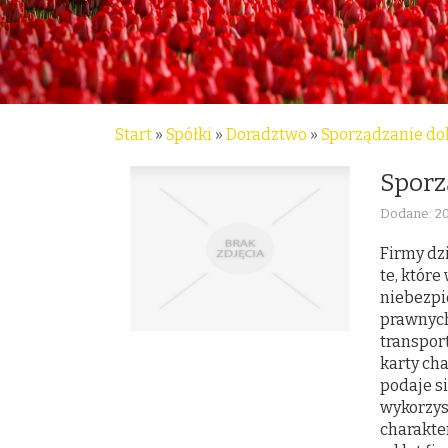
Start
»
Spółki
»
Doradztwo
»
Sporządzanie do
Sporz
Dodane: 2
Firmy dz
te, które
niebezpi
prawnych
transpor
karty ch
podaje s
wykorzys
charakte