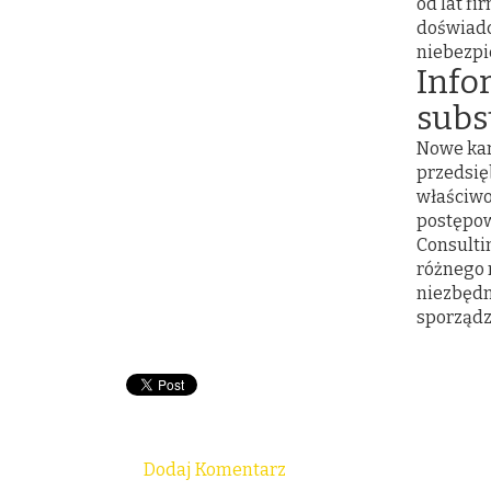
od lat f
doświadc
niebezpi
Info
subs
Nowe kar
przedsię
właściwo
postępow
Consulti
różnego 
niezbędn
sporządz
Dodaj Komentarz