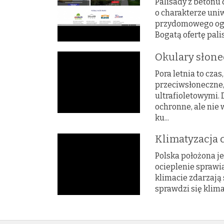
Palisady z betonu
o charakterze uni
przydomowego ogro
Bogatą ofertę palis
Okulary słon
Pora letnia to cza
przeciwsłoneczne,
ultrafioletowymi.
ochronne, ale nie 
ku...
Klimatyzacja 
Polska położona j
ocieplenie sprawi
klimacie zdarzają 
sprawdzi się klimat