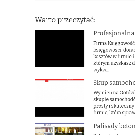
Warto przeczytać:
Profesjonalna
Firma Księgowość 
księgowości, dora
kosztów w firmie 
którym uzyskasz d
wykw...
Skup samocho
Wymień na Gotówkę 
skupie samochodów
prosty i skuteczny
firmie, która spraw
Palisady beto