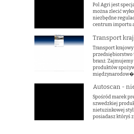
Pol Agri jest spe
można zlecić wyko
niezbędne regulacj
centrum importu au
Transport kra
Transport krajowy
przedsiębiorstwo 
branż. Zajmujemy
produktów spożywc
międzynarodow�.
Autoscan - ni
Spośród marek pr
szwedzkiej produkc
nietuzinkowej styl
posiadasz któryś z 