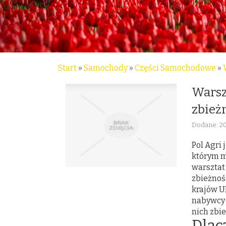
Start
»
Samochody
»
Części Samochodowe
»
Warsz
zbież
Dodane: 2
Pol Agri
którym m
warsztat 
zbieżnoś
krajów UE
nabywcy 
nich zbi
Dlac