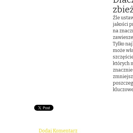
zbie
Źle usta
jakości 
na znacz
zawiesze
Tylko na
może wła
szczęści
których 
znacznie
zmniejsz
poszczeg
kluczowe
Dodaj Komentarz