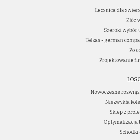
Lecznica dla zwierz
Złóż 
Szeroki wybór 
Telzas - german comp
Po c
Projektowanie fi
LOS
Nowoczesne rozwiąz
Niezwykła kole
Sklep z prof
Optymalizacja 
Schodki