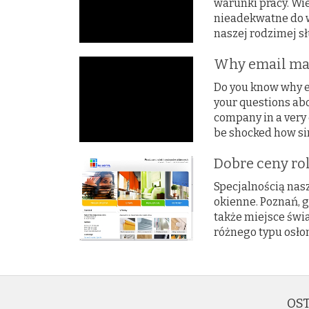
warunki pracy. Wi
nieadekwatne do w
naszej rodzimej sł
Why email mar
Do you know why e
your questions abou
company in a very 
be shocked how sim
Dobre ceny ro
Specjalnością nasz
okienne. Poznań, 
także miejsce świ
różnego typu osło
OST