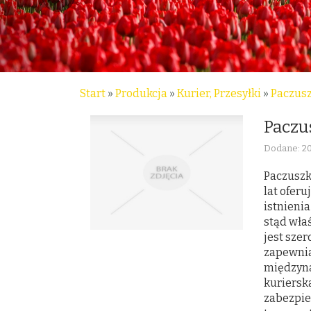
Start
»
Produkcja
»
Kurier, Przesyłki
»
Paczusz
Paczu
Dodane: 2
Paczuszk
lat ofer
istnieni
stąd wła
jest sze
zapewnia
międzyna
kuriersk
zabezpie