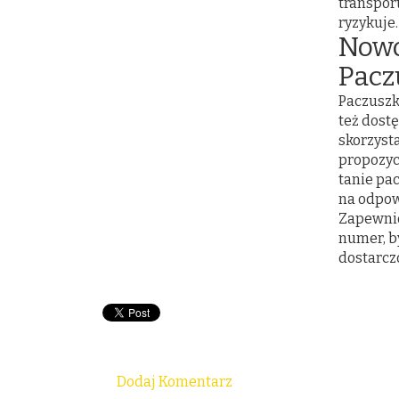
transpor
ryzykuje.
Nowo
Pacz
Paczuszk
też dost
skorzyst
propozyc
tanie pac
na odpow
Zapewnion
numer, b
dostarcz
Dodaj Komentarz