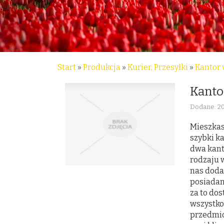
Start
»
Produkcja
»
Kurier, Przesyłki
»
Kantor 
Kanto
Dodane: 2
Mieszkas
szybki ka
dwa kant
rodzaju 
nas dodat
posiadan
za to do
wszystko:
przedmio