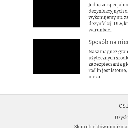
Jedną ze specjalno
dezynfekcyjnych o
wykonujemy np. za
dezynfekcji ULV, k
warunkac...
Sposób na nie
Nasz magnez granu
użytecznych środk
zabezpieczania gl
roślin jest istotn
nieza...
OST
Uzysk
Skup obiektów numizmat