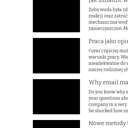
Jak uzdatnić 
Żeby woda była zd
reakcji oraz zatru
mechaniczna wody 
zanieczyszczeń. Moż
Praca jako op
Coraz częściej mo
warunki pracy. Wi
nieadekwatne do w
naszej rodzimej sł
Why email mar
Do you know why e
your questions abou
company in a very 
be shocked how sim
Nowe metody