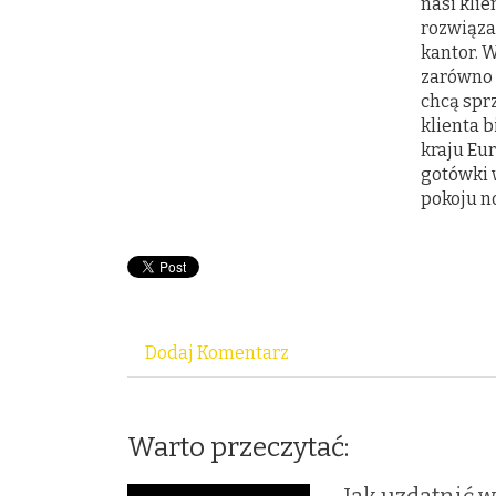
nasi klie
rozwiąza
kantor. 
zarówno 
chcą spr
klienta 
kraju Eu
gotówki w
pokoju n
Dodaj Komentarz
Warto przeczytać: