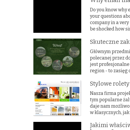
Why email mar
Do you know why e
your questions abou
company in a very 
be shocked how sim
Skuteczne za
Głównym przedmio
polecanej przez d
jest profesjonalne
region - to zasięg
Stylowe rolety
Nasza firma proje
tym popularne żalu
daje nam możliwoś
w klasycznych, jak
Jakimi właści