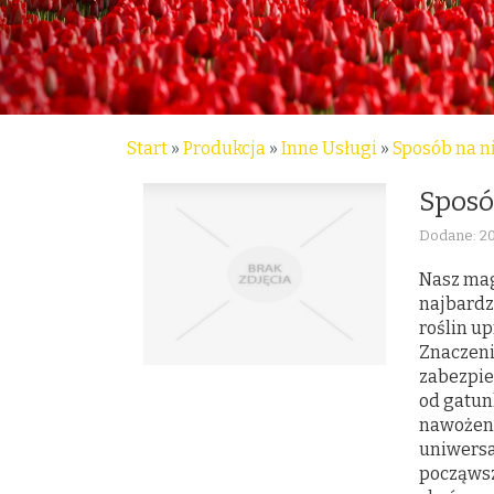
Start
»
Produkcja
»
Inne Usługi
»
Sposób na n
Sposó
Dodane: 20
Nasz mag
najbardz
roślin u
Znaczeni
zabezpie
od gatun
nawożeni
uniwersa
począwszy