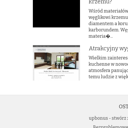
krzemu?
Wśród materiałów
węglikowi krzemu.
diamentem a koru
karborundem. Węg
materia�...
Atrakcyjny w
Wielkim zainteres
kuchenne w nowocz
atmosfera panując
temu ludzie z wię
OST
upbonus - stwórz 
Bezproblemowe l