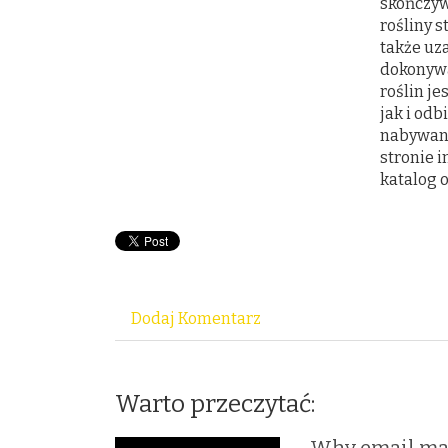
skończyw
rośliny 
także uza
dokonywa
roślin je
jak i od
nabywan
stronie 
katalog
Dodaj Komentarz
Warto przeczytać: