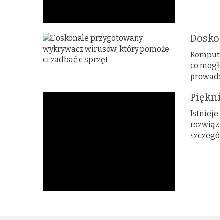
Dosko
Kompute
co mogł
prowadz
Piękni
Istniej
rozwiąz
szczegó