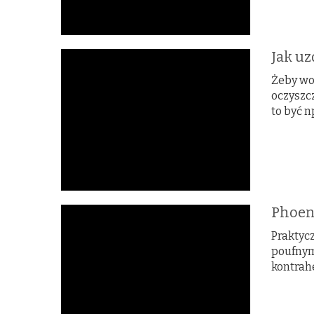
Jak uz
Żeby wo
oczyszc
to być np
Phoen
Praktyc
poufnym
kontrah