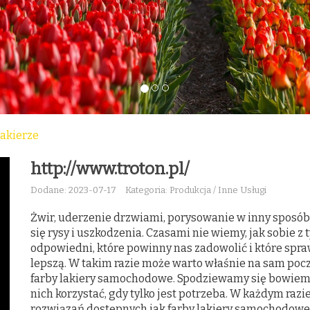
lakierze
http://www.troton.pl/
Dodane: 2023-07-17
Kategoria: Produkcja / Inne Usługi
Żwir, uderzenie drzwiami, porysowanie w inny sposób. 
się rysy i uszkodzenia. Czasami nie wiemy, jak sobie z
odpowiedni, które powinny nas zadowolić i które spraw
lepszą. W takim razie może warto właśnie na sam pocz
farby lakiery samochodowe. Spodziewamy się bowiem, 
nich korzystać, gdy tylko jest potrzeba. W każdym raz
rozwiązań dostępnych jak farby lakiery samochodowe