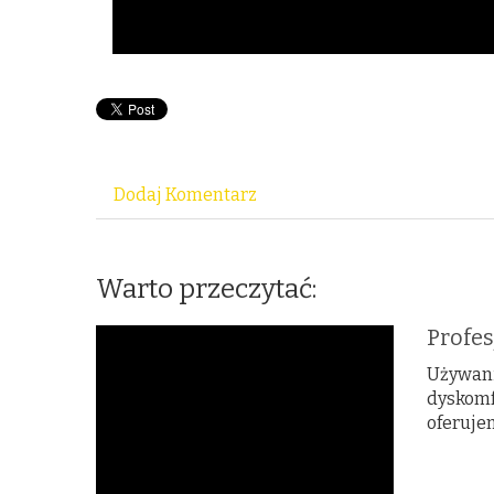
Dodaj Komentarz
Warto przeczytać:
Profe
Używani
dyskomf
oferuje