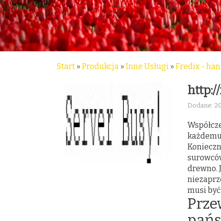
Start
»
Produkcja
»
Inne Usługi
»
Fredix - ha
http:/
Dodane: 2
Współcze
każdemu 
Konieczn
surowców
drewno. 
niezaprz
musi być
Prze
pańs