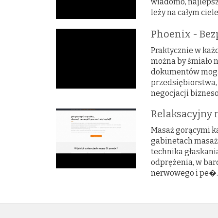
wiadomo, najlepsz
leży na całym ciel
Phoenix - Be
Praktycznie w każ
można by śmiało n
dokumentów mogą 
przedsiębiorstwa,
negocjacji bizneso
Relaksacyjny
Masaż gorącymi k
gabinetach masażu
technika głaskani
odprężenia, w bar
nerwowego i pe�..