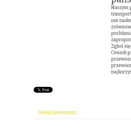
Naszym g
transpor
nie zask
zrównowa
pochłani
zapropon
Zgłoś si
Cennik p
przewożo
przewiez
najkorzy
Dodaj Komentarz