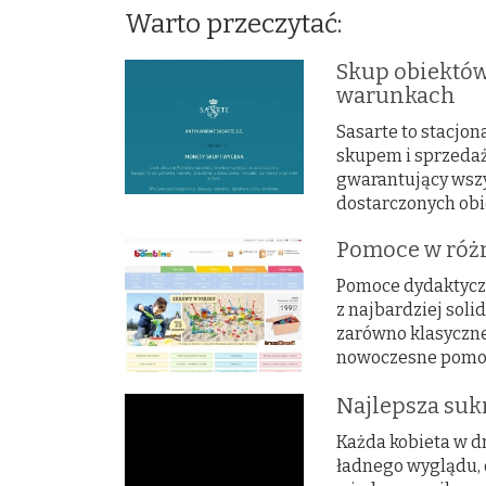
Warto przeczytać:
Skup obiektó
warunkach
Sasarte to stacjo
skupem i sprzedaż
gwarantujący wsz
dostarczonych obie
Pomoce w róż
Pomoce dydaktyczn
z najbardziej soli
zarówno klasyczne
nowoczesne pomoce
Najlepsza suk
Każda kobieta w d
ładnego wyglądu, 