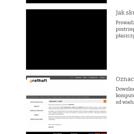
Jak s
Prowadz
postrze
płaszczy
Oznacz
Dowolne
kompute
od wielu