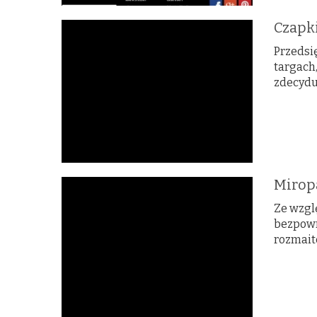
Czapk
Przedsi
targach,
zdecyduj
Mirop
Ze wzgl
bezpowro
rozmaite