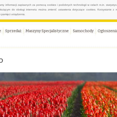
wamy informacji zapisanych za pomocą cookies i podobnych technologii w celach m.in. statyst
służącym do obsługi internetu można zmienić ustawienia dotyczące cookies. Korzystanie z 
 pamięci urządzenia.
e
Sprzedaż
Maszyny Specjalistyczne
Samochody
Ogłoszeni
o