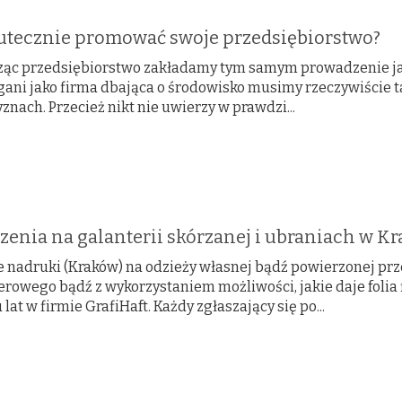
kutecznie promować swoje przedsiębiorstwo?
ąc przedsiębiorstwo zakładamy tym samym prowadzenie jaki
gani jako firma dbająca o środowisko musimy rzeczywiście ta
znach. Przecież nikt nie uwierzy w prawdzi...
enia na galanterii skórzanej i ubraniach w K
 nadruki (Kraków) na odzieży własnej bądź powierzonej pr
rowego bądź z wykorzystaniem możliwości, jakie daje folia
 lat w firmie GrafiHaft. Każdy zgłaszający się po...