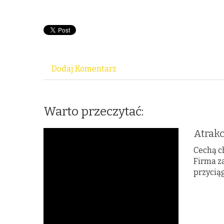
Dodaj Komentarz
Warto przeczytać:
Atrak
Cechą c
Firma z
przycią