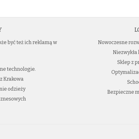
Y
L
e być też ich reklamą w
Nowoczesne rozw
Niezwykła 
Sklep z 
ne technologie.
Optymalizac
 z Krakowa
Scho
nie odzieży
Bezpieczne m
biznesowych