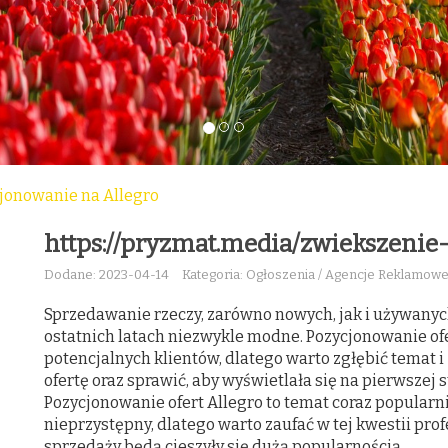
jonowanie na Allegro
https://pryzmat.media/zwiekszenie
Dodane: 2023-04-14
Kategoria: Ogłoszenia / Agencje Reklamow
Sprzedawanie rzeczy, zarówno nowych, jak i używanych
ostatnich latach niezwykle modne. Pozycjonowanie ofe
potencjalnych klientów, dlatego warto zgłębić temat i
ofertę oraz sprawić, aby wyświetlała się na pierwsze
Pozycjonowanie ofert Allegro to temat coraz popularni
nieprzystępny, dlatego warto zaufać w tej kwestii prof
sprzedaży będą cieszyły się dużą popularnością.