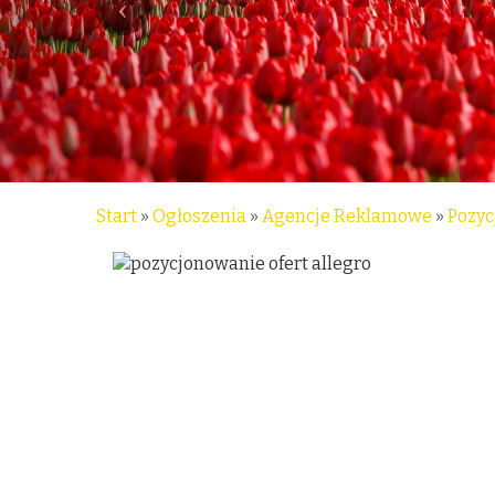
Start
»
Ogłoszenia
»
Agencje Reklamowe
»
Pozyc