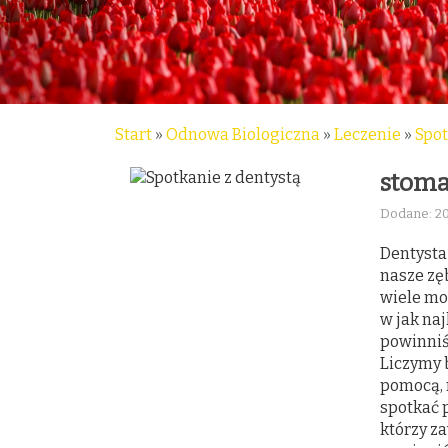
Start
»
Odnowa Biologiczna
»
Leczenie
»
Spot
stoma
Dodane: 2
Dentysta 
nasze zęb
wiele moż
w jak na
powinniś
Liczymy 
pomocą, 
spotkać 
którzy z