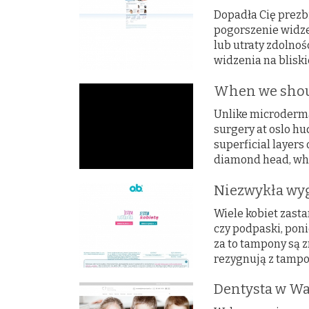
Dopadła Cię prezbi
pogorszenie widze
lub utraty zdolnoś
widzenia na bliski
When we shou
Unlike microderma
surgery at oslo hu
superficial layers 
diamond head, whic
Niezwykła wyg
Wiele kobiet zasta
czy podpaski, poni
za to tampony są 
rezygnują z tampon
Dentysta w W