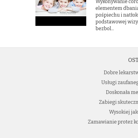
Wykonywanie coro
elementem dbania 
pośpiechu i natł
podstawowej wizyci
bezbol...
OST
Dobre lekarst
Usługi zaufane
Doskonała me
Zabiegi skuteczn
Wysokiej jak
Zamawianie protez 