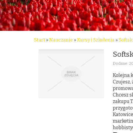
Start
»
Nauczanie
»
Kursy i Szkolenia
»
Softsk
Softs
Dodane: 2
Kolejna 
Czujesz,
promowan
Chcesz s
zakupu T
przygoto
Katowice 
marketin
hobbisty