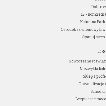
Dobre w
IB - Konkretn
Kolumna Park 
Ośrodek szkoleniowy Liw
Opanuj stres 
LOS
Nowoczesne rozwiąz
Niezwykła kole
Sklep z prof
Optymalizacja 
Schodki
Bezpieczne moco