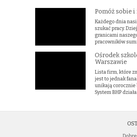
Pomóż sobie i 
Każdego dnia nasi 
szukać pracy. Dzie
granicami naszego
pracowników sumie
Ośrodek szkol
Warszawie
Lista firm, które 
jest to jednak fa
unikają corocznie
System BHP działa 
OST
Dobre