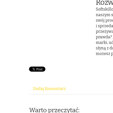
Rozw
Softskil
naszym s
swój pro
i sprzeda
przeżyw
prawda? J
marki, u
słyną z d
możesz p
Dodaj Komentarz
Warto przeczytać: