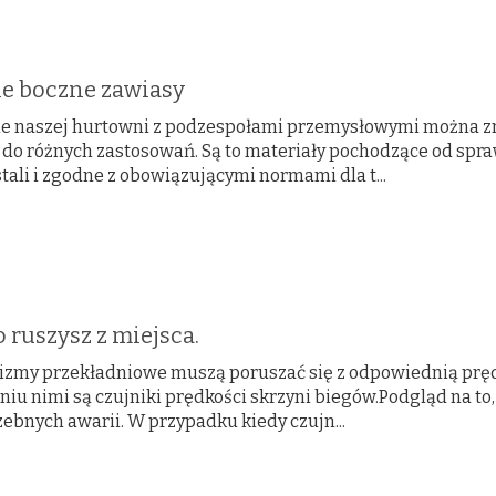
ne boczne zawiasy
ie naszej hurtowni z podzespołami przemysłowymi można zna
 do różnych zastosowań. Są to materiały pochodzące od sp
stali i zgodne z obowiązującymi normami dla t...
 ruszysz z miejsca.
zmy przekładniowe muszą poruszać się z odpowiednią prędk
iu nimi są czujniki prędkości skrzyni biegów.Podgląd na to,
ebnych awarii. W przypadku kiedy czujn...