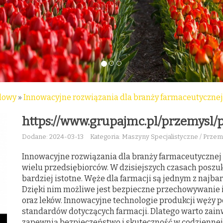
lowy
»
Innowacyjne rozwiązania dla branży farmaceutycznej
https://www.grupajmc.pl/przemysl/
Dodane: 2024-03-13
Kategoria: Maszyny Specjalistyczne / Prze
Innowacyjne rozwiązania dla branży farmaceutycznej 
wielu przedsiębiorców. W dzisiejszych czasach poszu
bardziej istotne. Węże dla farmacji są jednym z najba
Dzięki nim możliwe jest bezpieczne przechowywanie 
oraz leków. Innowacyjne technologie produkcji węży p
standardów dotyczących farmacji. Dlatego warto zain
zapewnią bezpieczeństwo i skuteczność w codziennej