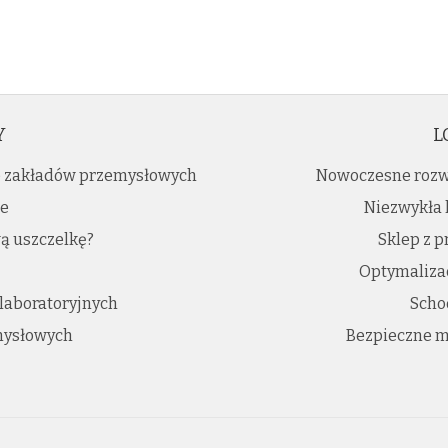
Y
L
ie zakładów przemysłowych
Nowoczesne rozw
ne
Niezwykła 
ą uszczelkę?
Sklep z 
Optymalizac
 laboratoryjnych
Scho
mysłowych
Bezpieczne m