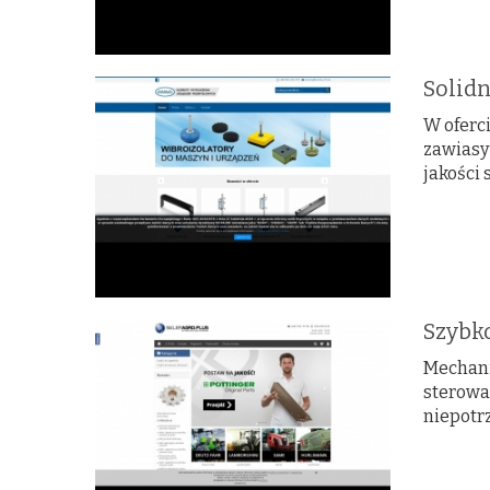
Solid
W oferc
zawiasy
jakości 
Szybko
Mechani
sterowan
niepotrz