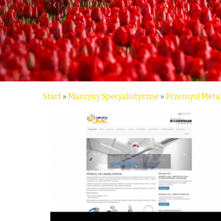
Start
»
Maszyny Specjalistyczne
»
Przemysł Meta