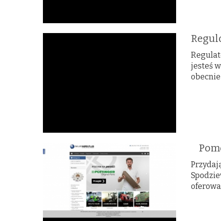
Regul
Regulat
jesteś w
obecnie
Pomoc
Przydają
Spodzie
oferowa