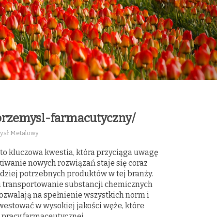
przemysl-farmacutyczny/
mysł Metalowy
to kluczowa kwestia, która przyciąga uwagę
kiwanie nowych rozwiązań staje się coraz
rdziej potrzebnych produktów w tej branży.
i transportowanie substancji chemicznych
ozwalają na spełnienie wszystkich norm i
westować w wysokiej jakości węże, które
 pracy farmaceutycznej.