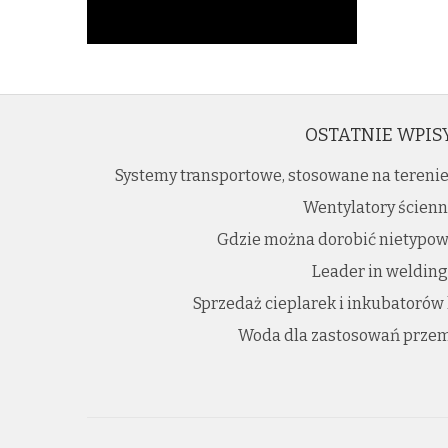
OSTATNIE WPIS
Systemy transportowe, stosowane na teren
Wentylatory ścien
Gdzie można dorobić nietypow
Leader in welding
Sprzedaż cieplarek i inkubatorów
Woda dla zastosowań prze