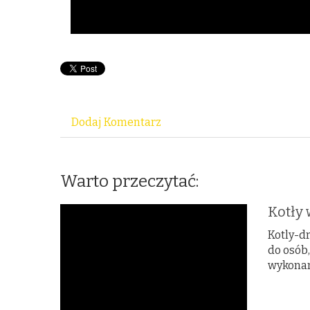
Dodaj Komentarz
Warto przeczytać:
Kotły 
Kotly-dr
do osób
wykonan