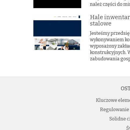
należ części do mi
Hale inwentar
stalowe
Jesteśmy przedsi
wykonywaniem kon
wyposażony zakład
konstrukcyjnych. 
zabudowania gosp
OST
Kluczowe elem
Regulowanie 
Solidne c
Ś