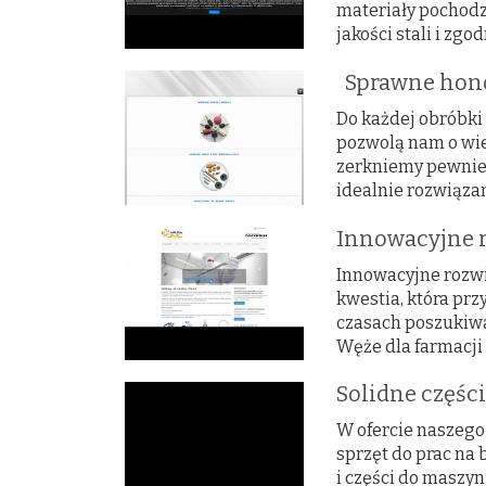
materiały pochod
jakości stali i zg
Sprawne hon
Do każdej obróbki 
pozwolą nam o wie
zerkniemy pewnie t
idealnie rozwiązan
Innowacyjne r
Innowacyjne rozwi
kwestia, która pr
czasach poszukiwan
Węże dla farmacji 
Solidne częśc
W ofercie naszego
sprzęt do prac n
i części do maszy