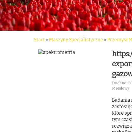
Start
»
Maszyny Specjalistyczne
»
Przemysł 
https
expor
gazow
Dodane: 2
Metalowy
Badania 
zastosuj
które spr
tym czas
rozwiąza