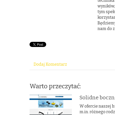
technika
wyników,
tym spek
korzystan
Będziemy
nam do z
Dodaj Komentarz
Warto przeczytać:
Solidne boczn
W ofercie naszej
m.in. różnego rodz