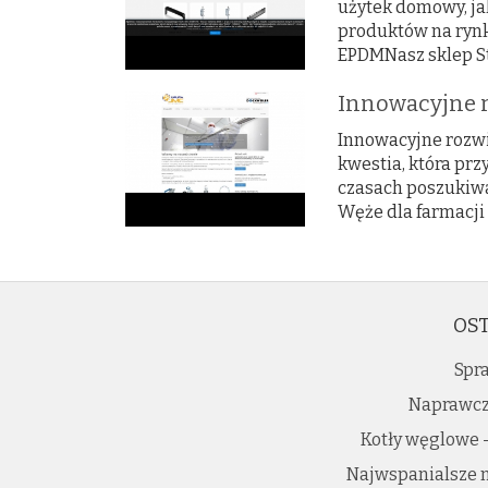
użytek domowy, jak
produktów na rynk
EPDMNasz sklep St
Innowacyjne r
Innowacyjne rozwi
kwestia, która pr
czasach poszukiwan
Węże dla farmacji 
OST
Spr
Naprawcz
Kotły węglowe -
Najwspanialsze m