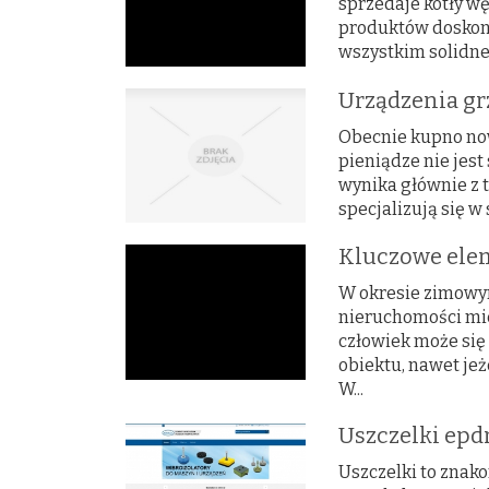
sprzedaje kotły wę
produktów doskona
wszystkim solidne
Urządzenia gr
Obecnie kupno no
pieniądze nie jest
wynika głównie z t
specjalizują się 
Kluczowe ele
W okresie zimowy
nieruchomości mies
człowiek może się
obiektu, nawet jeż
W...
Uszczelki ep
Uszczelki to znako