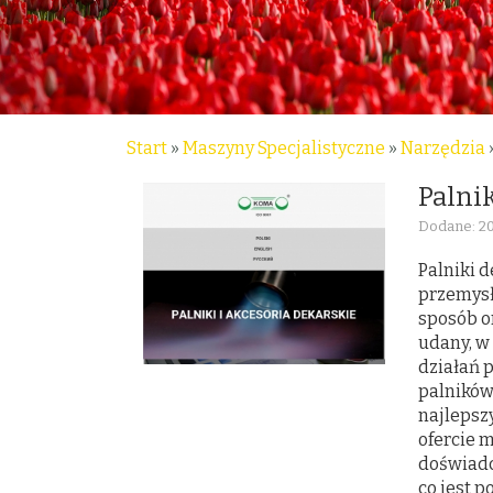
Start
»
Maszyny Specjalistyczne
»
Narzędzia
Palnik
Dodane: 2
Palniki 
przemysł
sposób o
udany, w
działań 
palników
najlepsz
ofercie 
doświadc
co jest p