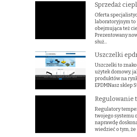
Sprzedaż ciep
Oferta specjalist
laboratoryjnym to
obejmująca też cie
Prezentowany now
służ...
Uszczelki ep
Uszczelki to znako
użytek domowy, jak
produktów na rynk
EPDMNasz sklep St
Regulowanie 
Regulatory tempe
twojego systemu o
naprawdę doskonałe
wiedzieć o tym, że