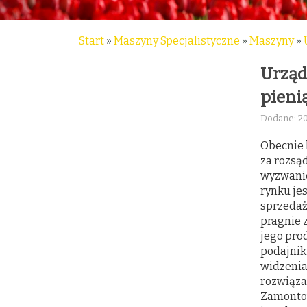
Start
»
Maszyny Specjalistyczne
»
Maszyny
»
Urząd
pieni
Dodane: 2
Obecnie 
za rozsą
wyzwanie
rynku jes
sprzedaż
pragnie 
jego pro
podajnik
widzenia
rozwiąz
Zamontow