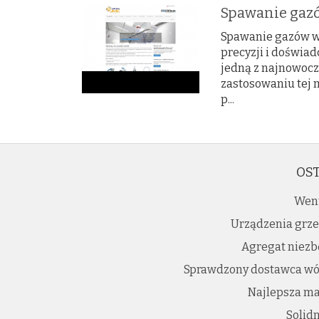
Spawanie gaz
Spawanie gazów w
precyzji i doświad
jedną z najnowocz
zastosowaniu tej 
p...
OST
Went
Urządzenia grze
Agregat niezb
Sprawdzony dostawca wó
Najlepsza ma
Solid