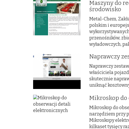
Maszyny do re
środowisko
Metal-Chem, Zakł
polskim i europe
wykorzystywanych
przenośników, zbi
wyładowczych, pak
Naprawczy zes
Naprawczy zestaw 
właściciela pojaz
skutecznie napraw
uniknąć kosztown
Mikroskop do 
Mikroskop do obse
narzędziem przy p
Mikroskopy elekt
kilkaset tysięcy r