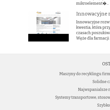
mikroelement�...
Innowacyjne r
Innowacyjne rozwi
kwestia, która pr
czasach poszukiwan
Węże dla farmacji 
OST
Maszyny do recyklingu fir
Solidne c
Najwspanialsze m
Systemy transportowe, stoso
Szybko