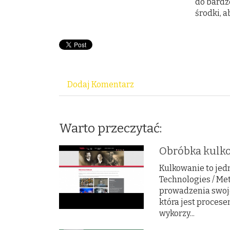
do bardz
środki, 
Dodaj Komentarz
Warto przeczytać:
Obróbka kul
Kulkowanie to jedn
Technologies / Me
prowadzenia swojej
która jest proces
wykorzy...