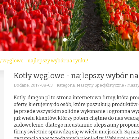
y węglowe - najlepszy wybór na rynku!
Kotły węglowe - najlepszy wybór na
Dodane: 2017-08-03
Kategoria: Maszyny Specjalistyczne / Masz
Kotly-dragon.pl to strona internetowa firmy, która pr
ofertę kierujemy do osób, które poszukują produktów 
je przede wszystkim solidne wykonanie i ogromna wyd
już wielu klientów, którzy potem chętnie do nas wraca
zadowolenie, dlatego nieustannie ulepszamy propono
firmy świetnie sprawdzą się w wielu miejscach. Są na
gwarancja zaoszczędzonych pieniędzy. Wybierając nas