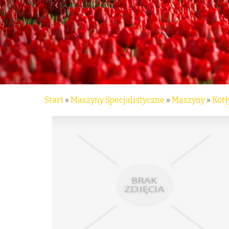
Start
»
Maszyny Specjalistyczne
»
Maszyny
»
Kotł