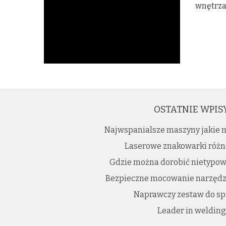
wnętrza
OSTATNIE WPIS
Najwspanialsze maszyny jakie m
Laserowe znakowarki różn
Gdzie można dorobić nietypow
Bezpieczne mocowanie narzędzi
Naprawczy zestaw do sp
Leader in welding