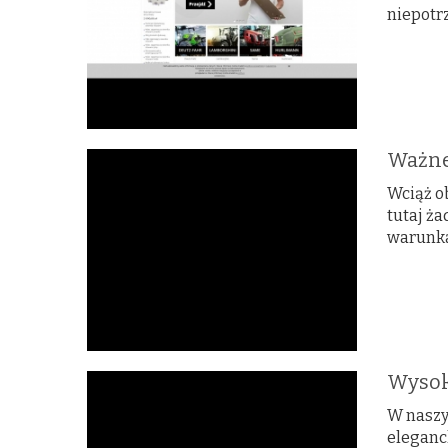
niepotrz
Ważne,
Wciąż o
tutaj ża
warunka
Wysoki
W naszy
eleganc