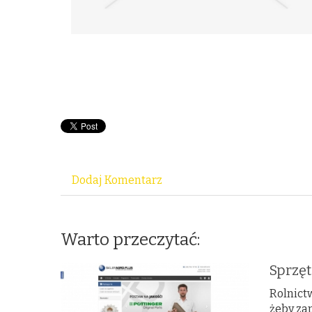
Dodaj Komentarz
Warto przeczytać:
Sprzę
Rolnictw
żeby za