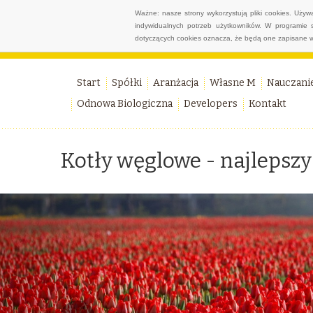
Ważne: nasze strony wykorzystują pliki cookies. Uży
indywidualnych potrzeb użytkowników. W programie 
dotyczących cookies oznacza, że będą one zapisane w
Start
Spółki
Aranżacja
Własne M
Nauczani
Odnowa Biologiczna
Developers
Kontakt
Kotły węglowe - najlepsz