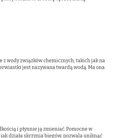
ie z wody związków chemicznych, takich jak na
ierwiastki jest nazywana twardą wodą. Ma ona
ością i płynnie ją zmieniać. Pomocne w
 jak działa skrzynia biegów, pozwala uniknąć