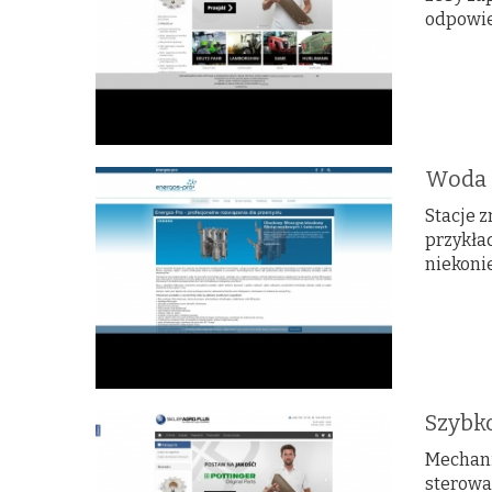
odpowie
Woda 
Stacje 
przykła
niekonie
Szybko
Mechani
sterowan