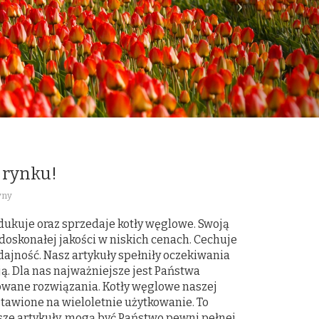
 rynku!
yny
odukuje oraz sprzedaje kotły węglowe. Swoją
doskonałej jakości w niskich cenach. Cechuje
ajność. Nasz artykuły spełniły oczekiwania
ją. Dla nas najważniejsze jest Państwa
wane rozwiązania. Kotły węglowe naszej
stawione na wieloletnie użytkowanie. To
ze artykuły, mogą być Państwo pewni pełnej