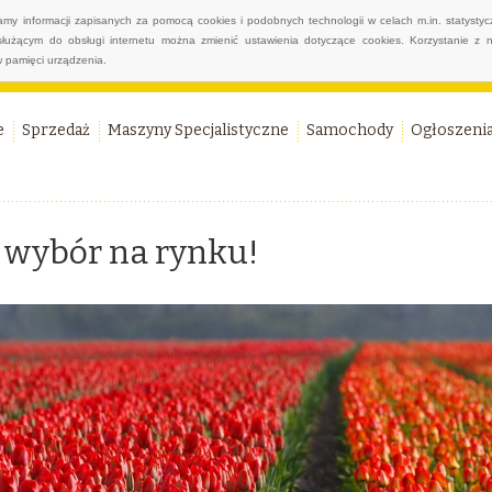
wamy informacji zapisanych za pomocą cookies i podobnych technologii w celach m.in. statyst
służącym do obsługi internetu można zmienić ustawienia dotyczące cookies. Korzystanie z 
 pamięci urządzenia.
e
Sprzedaż
Maszyny Specjalistyczne
Samochody
Ogłoszeni
y wybór na rynku!