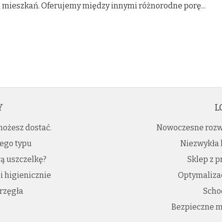
 mieszkań. Oferujemy między innymi różnorodne porę...
Y
L
ożesz dostać.
Nowoczesne rozw
ego typu
Niezwykła 
ą uszczelkę?
Sklep z 
 higienicznie
Optymalizac
rzęgła
Scho
Bezpieczne m