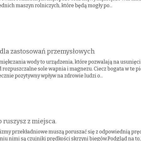
dnich maszyn rolniczych, które będą mogły po...
dla zastosowań przemysłowych
zmiękczania wody to urządzenia, które pozwalają na usunięc
d rozpuszczalne sole wapnia i magnezu. Ciecz bogata w te p
cznie pozytywny wpływ na zdrowie ludzi o...
 ruszysz z miejsca.
zmy przekładniowe muszą poruszać się z odpowiednią prędk
iu nimi są czujniki prędkości skrzyni biegów.Podgląd na to,