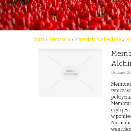
Start
»
Aranżacja
»
Materiały Budowlane
»
Me
Membr
Alchi
Dodane: 20
Membrana
tymczaso
pokrycia,
Membrana
czyli jes
w pomies
Normalni
wentylacj