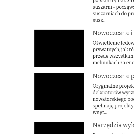
polskim rynku. Są 
suszarni - począw
suszarniach do pr
susz...
Nowoczesne i 
Oświetlenie ledow
prywatnych, jak ró
przede wszystkim
rachunkach za ener
Nowoczesne pr
Oryginalne proje
dekoratorów wyczu
nowatorskiego pod
spełniają projekt
wnęt...
Narzędzia wyk