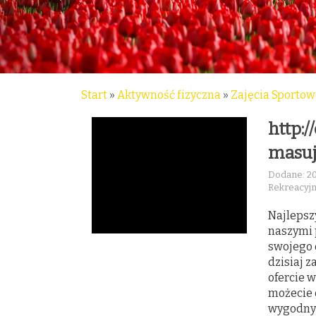
Start
»
Aktywność fizyczna
»
Zajęcia Sportow
http:
masuj
Dodane: 2
Rekreacyj
Najlepsz
naszymi 
swojego 
dzisiaj 
ofercie w
możecie 
wygodny 