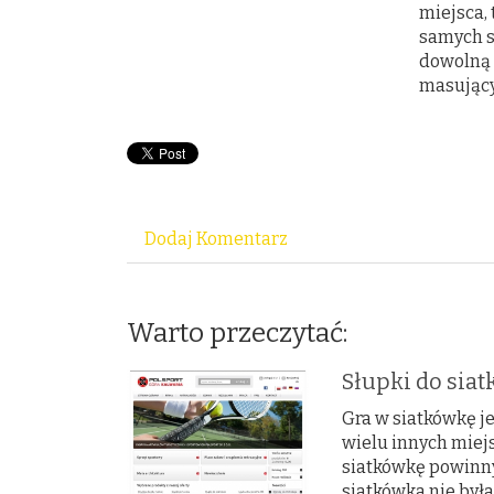
miejsca,
samych s
dowolną 
masujący
Dodaj Komentarz
Warto przeczytać:
Słupki do sia
Gra w siatkówkę je
wielu innych miej
siatkówkę powinn
siatkówka nie byłab