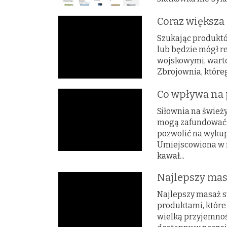
Coraz większa
Szukając produktów
lub będzie mógł r
wojskowymi, warto
Zbrojownia, któreg
Co wpływa na 
Siłownia na świeży
mogą zafundować 
pozwolić na wykup
Umiejscowiona w 
kawał...
Najlepszy mas
Najlepszy masaż s
produktami, które
wielką przyjemnoś